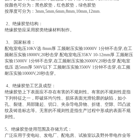
按颜色可分为：黑色胶垫，红色胶垫，绿色胶垫
按厚度可分为：3mm,5mm,6mm,8mm,10mm,12mm.
2、绝缘胶垫结构：
绝缘胶垫应采用胶类绝缘材料制作。
3、 国家标准：
配电室电压10KV选 8mm厚 工频耐压实验10000V 1分钟不击穿,在工
频耐压实验18000V,20秒击穿.配电室电压35KV 10-12mm厚 工频耐压
实验15000V 1分钟不击穿,在工频耐压实验26000V,20秒击穿.配电室
低压 选5mm厚 500V以下 工频耐压实验3500V 1分钟不击穿,在工频
耐压实验10000V,20秒击穿。
4、绝缘胶垫工艺及成型：
绝缘胶垫上下表面应不存在有害的不规则性。有害的不规则性是指
下列特征之一，即破坏均匀性、损坏表面光滑轮廓的缺陷，如小
孔、裂缝、局部隆起、切口、夹杂导电异物、折缝、空隙、凹凸波
纹及铸造标志等。无害的不规则性是指生产过程中形成的表面不规
则性。
5、绝缘胶垫使用范围及存储方式：
广泛应用于变电站、发电厂、配电房、试验室以及野外带电作业等